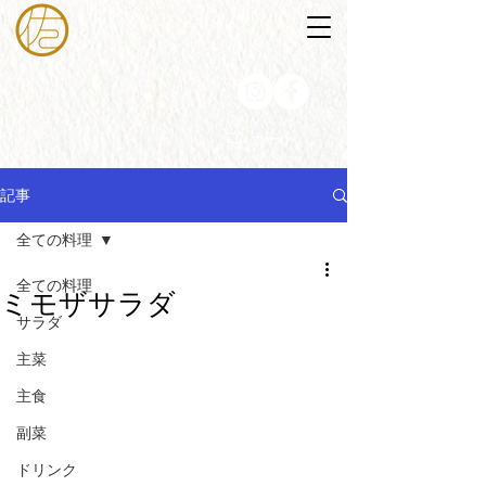
カート
記事
全ての料理
全ての料理
ミモザサラダ
サラダ
主菜
主食
副菜
ドリンク