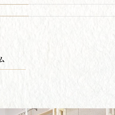
Shop
ョールーム
海苔のこと
楽
​