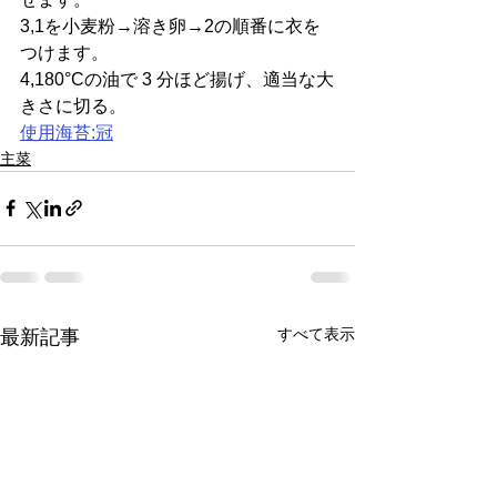
3,1を小麦粉→溶き卵→2の順番に衣を
つけます。
4,180°Cの油で 3 分ほど揚げ、適当な大
きさに切る。
使用海苔:冠
主菜
すべて表示
最新記事