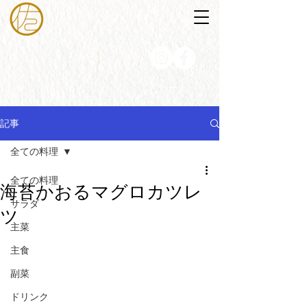
カート
記事
全ての料理
全ての料理
海苔かおるマグロカツレ
サラダ
ツ
主菜
主食
副菜
ドリンク