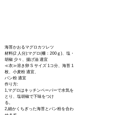
海苔かおるマグロカツレツ
材料(2 人分):マグロ(柵：200ｇ)、塩・
胡椒 少々、揚げ油 適宜
≪衣≫溶き卵 S サイズ 1コ分、海苔 1
枚、小麦粉 適宜、
パン粉 適宜
作り方:
1,マグロはキッチンペーパーで水気を
とり、塩胡椒で下味をつけ
る。
2,細かくちぎった海苔とパン粉を合わ
せます。