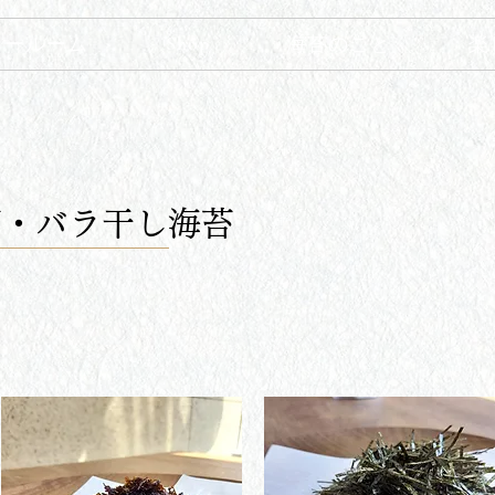
Shop
ョールーム
海苔のこと
楽
苔・バラ干し海苔