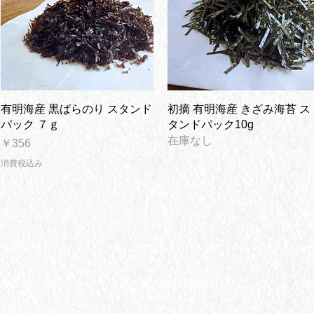
クイックビュー
クイックビュー
有明海産 黒ばらのり スタンド
初摘 有明海産 きざみ海苔 ス
パック ７ｇ
タンドパック10g
在庫なし
価格
￥356
消費税込み
​オンラインショップ
送
東京ショールーム
楽しみ方
お支払いについて
​
海苔のこと
個人情報保護法
特