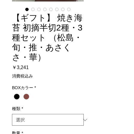
【ギフト】 焼き海
苔 初摘半切2種・3
種セット （松島・
旬・推・あさく
さ・華）
価
￥3,241
格
消費税込み
BOXカラー
*
種類
*
数量
*