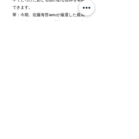
できます。
華：今期、佐藤海苔aeruが厳選した最高
峰の海苔をお入れする「華」口の中に入
れた瞬間、海苔の香りと濃厚で繊細な旨
みが広がり、芳醇な香りと余韻が記憶に
残る海苔です。
ご自宅用に最適な単品もご用意しており
ます。
※のし、ラッピングは対応していない商
品です。また箱は、予告なく変更する場
合がございます。