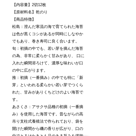
【内容量】2切12枚
【原材料名】乾のり
【商品特徴】
松島：澄んだ寒流の海で育てられた海苔
は色が黒くコシがあるが同時にしなやか
でもあり、巻き寿司に良く合います。
旬：初摘の中でも、若い芽を摘んだ海苔
の為、非常に柔らかく甘みがあり、 口に
入れた瞬間溶ろけて、濃厚な味わいが口
の中に広がります。
推：初摘（一番摘み）の中でも特に「新
芽」といわれる柔らかい若い芽でつくら
れた、甘みがありくちどけのよい海苔で
す。
あさくさ：アサクサ品種の初摘（一番摘
み）を使用した海苔です。昔ながらの高
吊り支柱式養殖法で作られており、袋を
開けた瞬間から磯の香りが広がり、口の
中でとろけたあとも品のある旨みを堪能