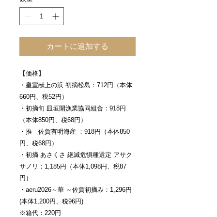
カートに追加する
【価格】
・皇室献上の浜 初摘松島：712円（本体
660円、税52円）
・初摘旬 皿垣開漁業協同組合：918円
（本体850円、税68円）
・推 佐賀有明海産 ：918円（本体850
円、税68円）
・初摘 あさくさ 絶滅危惧種選定 アサク
サノリ：1,185円（本体1,098円、税87
円）
・aeru2026～華 ～佐賀初摘み：1,296円
(本体1,200円、税96円)
※箱代：220円